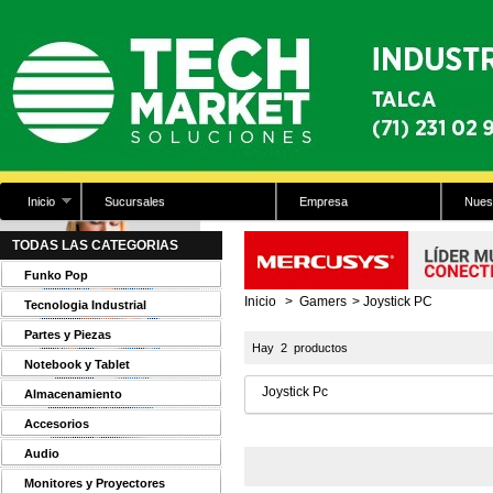
Inicio
Sucursales
Empresa
Nues
TODAS LAS CATEGORIAS
Funko Pop
Inicio
>
Gamers
>
Joystick PC
Tecnologia Industrial
Partes y Piezas
Hay 2 productos
Notebook y Tablet
Joystick Pc
Almacenamiento
Accesorios
Audio
Monitores y Proyectores