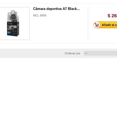
Cámara deportiva A7 Black...
$ 26
MCL 8959
Añadir al c
Ordenar por