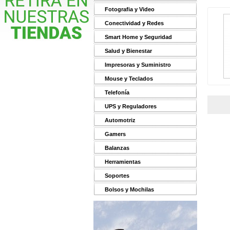
Fotografia y Video
Conectividad y Redes
Smart Home y Seguridad
Salud y Bienestar
Impresoras y Suministro
Mouse y Teclados
Telefonía
UPS y Reguladores
Automotriz
Gamers
Balanzas
Herramientas
Soportes
Bolsos y Mochilas