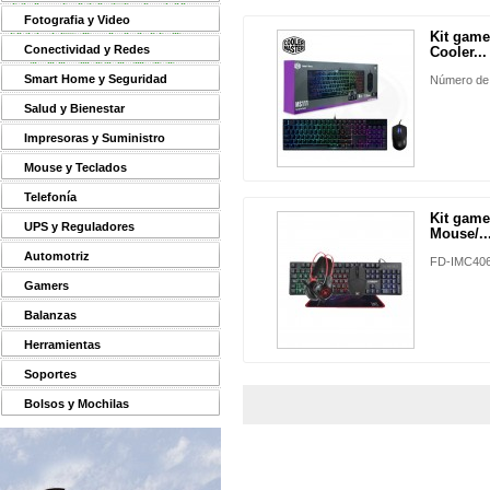
Fotografia y Video
Kit game
Conectividad y Redes
Cooler...
Smart Home y Seguridad
Número de
Salud y Bienestar
Impresoras y Suministro
Mouse y Teclados
Telefonía
Kit game
UPS y Reguladores
Mouse/..
Automotriz
FD-IMC4
Gamers
Balanzas
Herramientas
Soportes
Bolsos y Mochilas