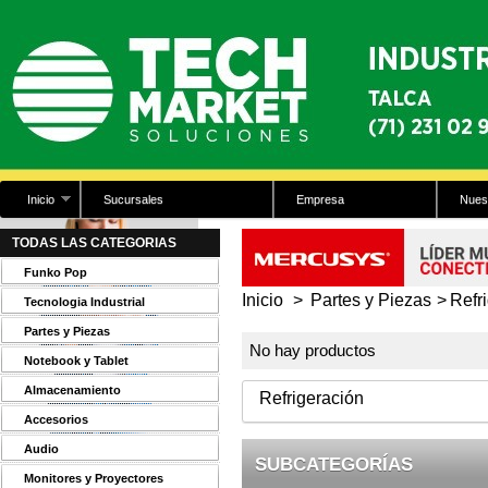
Inicio
Sucursales
Empresa
Nues
TODAS LAS CATEGORIAS
Funko Pop
Inicio
>
Partes y Piezas
>
Refr
Tecnologia Industrial
Partes y Piezas
No hay productos
Notebook y Tablet
Almacenamiento
Refrigeración
Accesorios
Audio
SUBCATEGORÍAS
Monitores y Proyectores