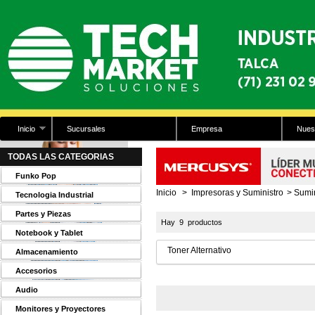
Inicio
Sucursales
Empresa
Nues
TODAS LAS CATEGORIAS
Funko Pop
Inicio
>
Impresoras y Suministro
>
Sumin
Tecnologia Industrial
Partes y Piezas
Hay 9 productos
Notebook y Tablet
Toner Alternativo
Almacenamiento
Accesorios
Audio
Monitores y Proyectores