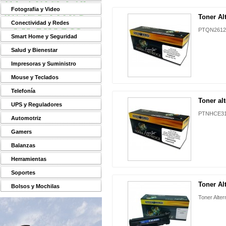
Fotografia y Video
Toner Alt
Conectividad y Redes
PTQN2612X
Smart Home y Seguridad
Salud y Bienestar
Impresoras y Suministro
Mouse y Teclados
Telefonía
Toner alt
UPS y Reguladores
PTNHCE31
Automotriz
Gamers
Balanzas
Herramientas
Soportes
Toner Alt
Bolsos y Mochilas
Toner Alter