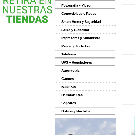
Fotografia y Video
Conectividad y Redes
Smart Home y Seguridad
Salud y Bienestar
Impresoras y Suministro
Mouse y Teclados
Telefonía
UPS y Reguladores
Automotriz
Gamers
Balanzas
Herramientas
Soportes
Bolsos y Mochilas