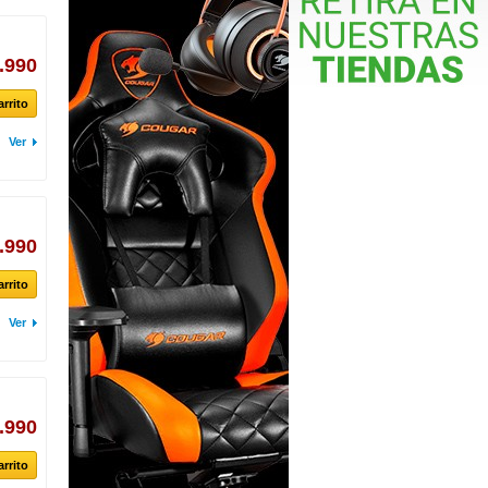
.990
arrito
Ver
.990
arrito
Ver
.990
arrito