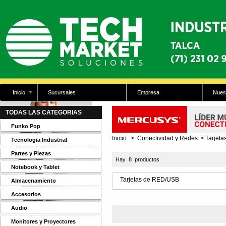
Inicio
Sucursales
Empresa
Nues
TODAS LAS CATEGORIAS
Funko Pop
Inicio
>
Conectividad y Redes
>
Tarjet
Tecnologia Industrial
Partes y Piezas
Hay 8 productos
Notebook y Tablet
Tarjetas de RED/USB
Almacenamiento
Accesorios
Audio
Monitores y Proyectores