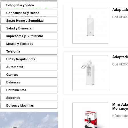
Fotografia y Video
Adaptado
Conectividad y Redes
Cod UE30
Smart Home y Seguridad
Salud y Bienestar
Impresoras y Suministro
Mouse y Teclados
Telefonía
Adaptado
UPS y Reguladores
Cod UE20
Automotriz
Gamers
Balanzas
Herramientas
Soportes
Mini Ad
Bolsos y Mochilas
Mercusy
Número de