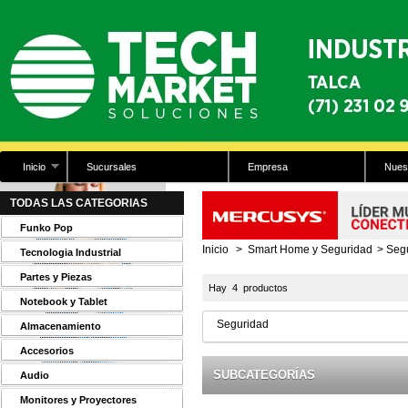
Inicio
Sucursales
Empresa
Nues
TODAS LAS CATEGORIAS
Funko Pop
Inicio
>
Smart Home y Seguridad
>
Seg
Tecnologia Industrial
Partes y Piezas
Hay 4 productos
Notebook y Tablet
Seguridad
Almacenamiento
Accesorios
SUBCATEGORÍAS
Audio
Monitores y Proyectores