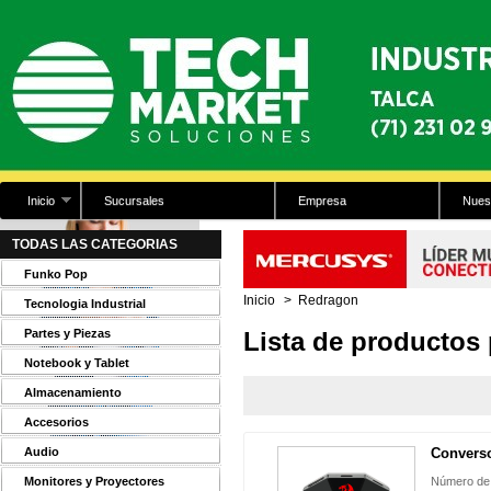
Inicio
Sucursales
Empresa
Nues
TODAS LAS CATEGORIAS
Funko Pop
Inicio
>
Redragon
Tecnologia Industrial
Partes y Piezas
Lista de productos 
Notebook y Tablet
Almacenamiento
Accesorios
Audio
Converso
Monitores y Proyectores
Número de