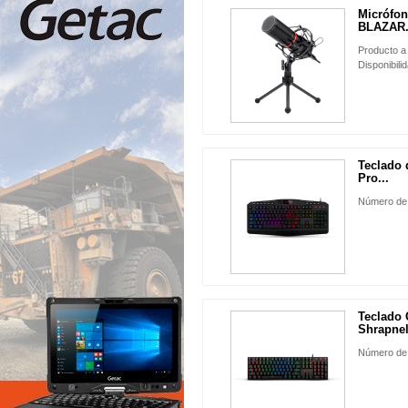
Micrófo
BLAZAR.
Producto a
Disponibili
Teclado
Pro...
Número de
Teclado
Shrapnel
Número de