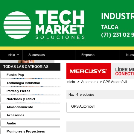
Inicio
Sucursales
Empresa
Nues
TODAS LAS CATEGORIAS
Funko Pop
Inicio
>
Automotriz
>
GPS Automóvil
Tecnologia Industrial
Partes y Piezas
Hay 4 productos
Notebook y Tablet
GPS Automóvil
Almacenamiento
Accesorios
Audio
Monitores y Proyectores