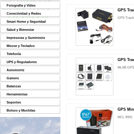
Fotografia y Video
GPS Tra
Conectividad y Redes
GPS Track
Smart Home y Seguridad
Salud y Bienestar
Impresoras y Suministro
Mouse y Teclados
Telefonía
GPS Tra
UPS y Reguladores
MLAB GPS 
Automotriz
Gamers
Balanzas
Herramientas
Soportes
GPS Mini
Bolsos y Mochilas
MCL 8991