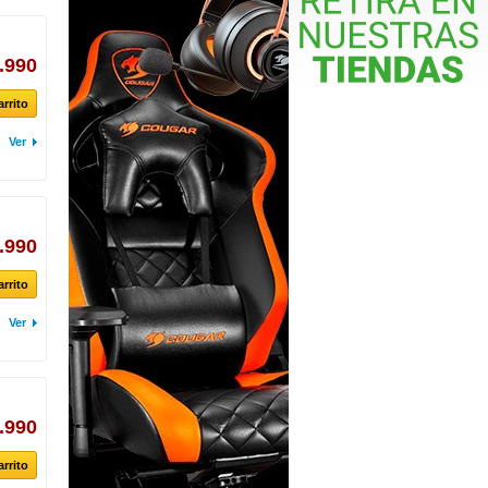
.990
arrito
Ver
.990
arrito
Ver
.990
arrito