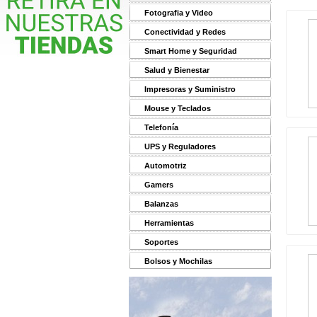
Fotografia y Video
Conectividad y Redes
Smart Home y Seguridad
Salud y Bienestar
Impresoras y Suministro
Mouse y Teclados
Telefonía
UPS y Reguladores
Automotriz
Gamers
Balanzas
Herramientas
Soportes
Bolsos y Mochilas