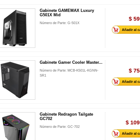
Gabinete GAMEMAX Luxury
G501X Mid
$ 59
Número de Parte: G-501X
Añadir al c
Gabinete Gamer Cooler Master...
$ 75
Número de Parte: MCB-K501L-KGNN-
SR1
Añadir al c
Gabinete Redragon Tailgate
GC702
$ 109
Número de Parte: GC-702
Añadir al c