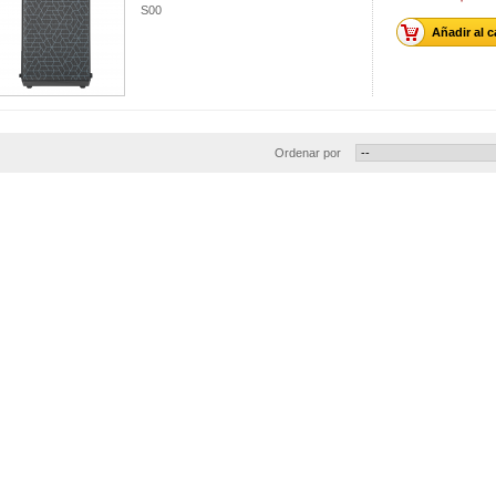
S00
Añadir al c
Ordenar por